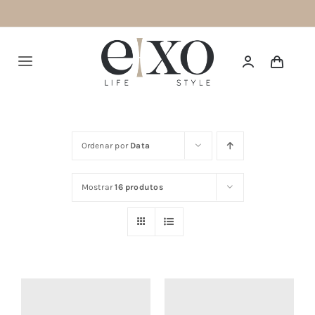
Saltar
para
o
Alternar
conteúdo
navegação
Português
Ordenar por
Data
HOME
Mostrar
16 produtos
SUMMER 26
NEW IN
TOPS
BOTTOMS