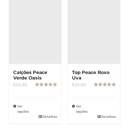
SETS
SALDOS
CONTACTO
Calções Peace
Top Peace Roxo
Verde Oasis
Uva
€
23,90
€
24,90
Avaliação
Avaliação
5.00
de 5
4.86
de 5
Ver
Ver
opções
opções
Detalhes
Detalhes
Este
Este
produto
produto