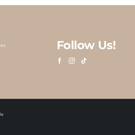
Follow Us!
ões
le