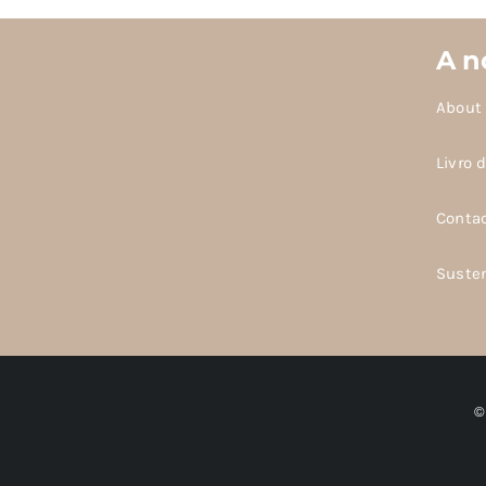
A n
About
Livro 
Conta
Suste
©