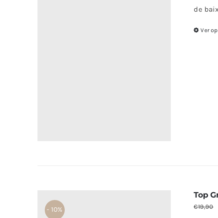
de bai
Ver o
Top G
€
19,90
- 10%