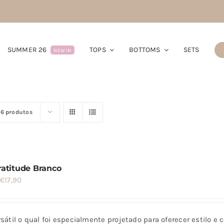
SUMMER 26
TOPS
BOTTOMS
SETS
NEW IN
16 produtos
ratitude Branco
O
O
€
17,90
preço
preço
original
atual
sátil o qual foi especialmente projetado para oferecer estilo e 
era:
é: