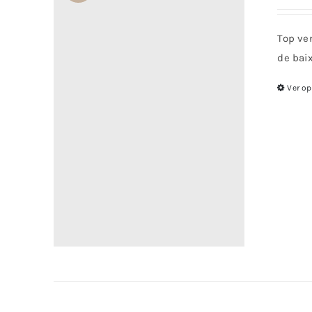
Top ver
de bai
Ver o