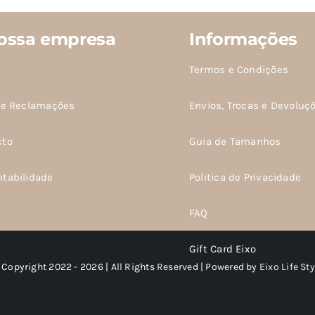
do
produto
ossa empresa
Informações
Termos e Condições
de Reclamações
Envios, Trocas e Devoluç
cto
Guia de Tamanhos
ntabilidade
Politica de Privacidade
FAQ
Gift Card Eixo
 Copyright 2022 - 2026 | All Rights Reserved | Powered by
Eixo Life Sty