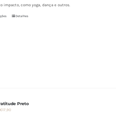
xo impacto, como yoga, dança e outros.
€19,90.
€17,90.
pções
Detalhes
Este
produto
tem
várias
variantes.
As
opções
podem
ser
escolhidas
na
página
ratitude Preto
do
O
O
€
17,90
produto