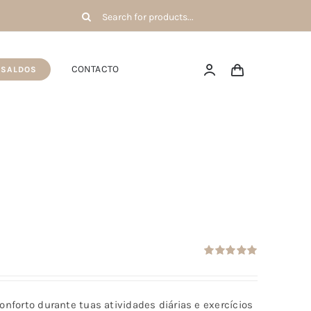
Pesquisar
por:
CONTACTO
SALDOS
Avaliação
5.00
de 5
conforto durante tuas atividades diárias e exercícios