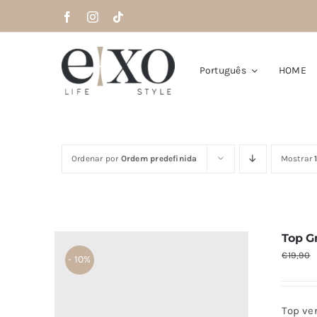
Saltar
para
o
conteúdo
Português
HOME
Ordenar por
Ordem predefinida
Mostrar
Top G
€
19,90
- 10%
Top ver