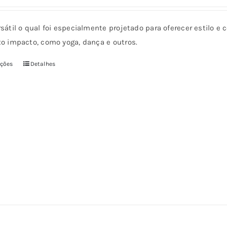
preço
preço
original
atual
sátil o qual foi especialmente projetado para oferecer estilo e 
era:
é:
xo impacto, como yoga, dança e outros.
€19,90.
€17,90.
pções
Detalhes
Este
produto
tem
várias
variantes.
As
opções
podem
ser
escolhidas
na
página