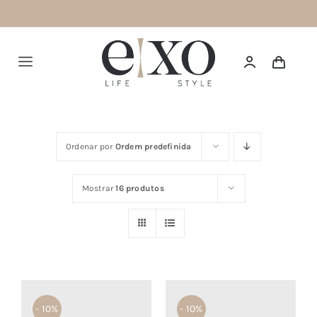
Saltar
para
o
Alternar
conteúdo
navegação
Português
Ordenar por
Ordem predefinida
HOME
Mostrar
16 produtos
SUMMER 26
NEW IN
TOPS
BOTTOMS
- 10%
- 10%