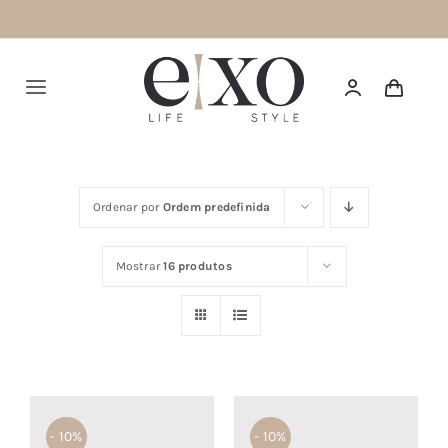
Saltar
para
o
Alternar
conteúdo
navegação
Português
Ordenar por
Ordem predefinida
HOME
Mostrar
16 produtos
SUMMER 26
NEW IN
TOPS
BOTTOMS
- 10%
- 10%