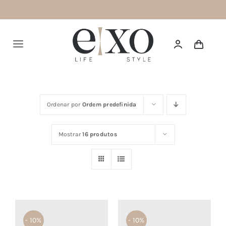
Saltar
para
o
Alternar
conteúdo
navegação
Português
Ordenar por
Ordem predefinida
HOME
Mostrar
16 produtos
SUMMER 26
NEW IN
TOPS
BOTTOMS
- 10%
- 10%