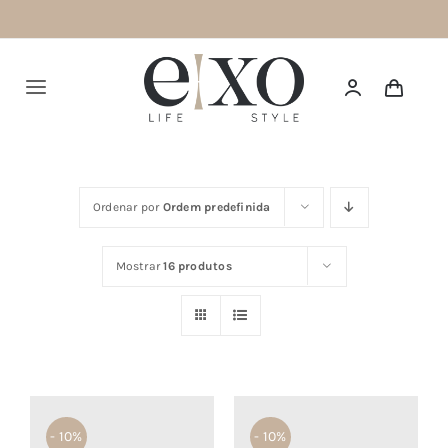
Saltar
para
o
Alternar
conteúdo
navegação
Português
Ordenar por
Ordem predefinida
HOME
Mostrar
16 produtos
SUMMER 26
NEW IN
TOPS
BOTTOMS
- 10%
- 10%