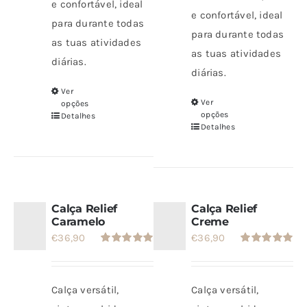
do
do
e confortável, ideal
e confortável, ideal
produto
produto
para durante todas
para durante todas
as tuas atividades
as tuas atividades
diárias.
diárias.
Ver
Este
Ver
opções
Este
produto
opções
Detalhes
produto
Detalhes
tem
tem
várias
várias
variantes.
variantes.
As
As
Calça Relief
Calça Relief
opções
opções
Caramelo
Creme
podem
€
36,90
€
36,90
podem
ser
Avaliação
Avaliação
ser
5.00
de 5
5.00
de 5
escolhidas
escolhidas
na
Calça versátil,
Calça versátil,
na
página