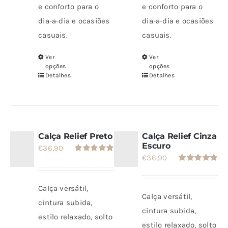
e conforto para o
e conforto para o
dia-a-dia e ocasiões
dia-a-dia e ocasiões
casuais.
casuais.
Ver
Ver
Este
Este
opções
opções
produto
produto
Detalhes
Detalhes
tem
tem
várias
várias
variantes.
variantes.
As
As
Calça Relief Preto
Calça Relief Cinza
opções
opções
Escuro
€
36,90
€
36,90
podem
podem
Avaliação
5.00
de 5
Avaliação
ser
ser
5.00
de 5
escolhidas
escolhidas
Calça versátil,
Calça versátil,
na
na
cintura subida,
cintura subida,
página
página
estilo relaxado, solto
estilo relaxado, solto