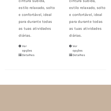
cintura subida,
cintura subida,
página
do
estilo relaxado, solto
estilo relaxado, solto
do
produto
e confortável, ideal
e confortável, ideal
produto
para durante todas
para durante todas
as tuas atividades
as tuas atividades
diárias.
diárias.
Ver
Ver
Este
Este
opções
opções
produto
produto
Detalhes
Detalhes
tem
tem
várias
várias
variantes.
variantes.
As
As
opções
opções
podem
podem
ser
ser
escolhidas
escolhidas