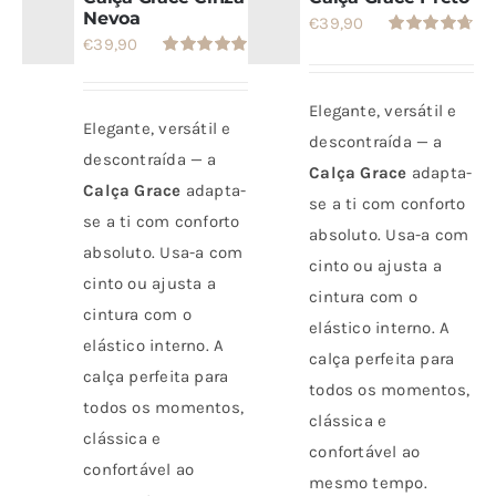
Nevoa
€
39,90
SETS
€
39,90
Avaliação
4.67
de 5
Avaliação
5.00
de 5
SALDOS
Elegante, versátil e
Elegante, versátil e
descontraída — a
descontraída — a
Calça Grace
adapta-
CONTACTO
Calça Grace
adapta-
se a ti com conforto
se a ti com conforto
absoluto. Usa-a com
absoluto. Usa-a com
cinto ou ajusta a
cinto ou ajusta a
cintura com o
cintura com o
elástico interno. A
elástico interno. A
calça perfeita para
calça perfeita para
todos os momentos,
todos os momentos,
clássica e
clássica e
confortável ao
confortável ao
mesmo tempo.