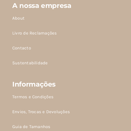
A nossa empresa
na
na
página
página
About
do
do
produto
produto
Livro de Reclamações
Contacto
Sustentabilidade
Informações
Termos e Condições
Envios, Trocas e Devoluções
Guia de Tamanhos