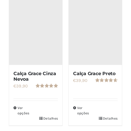
SETS
SALDOS
CONTACTO
Calça Grace Cinza
Calça Grace Preto
Nevoa
€
39,90
€
39,90
Avaliação
4.67
de 5
Avaliação
5.00
de 5
Ver
Ver
opções
opções
Detalhes
Detalhes
Este
Este
produto
produto