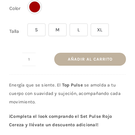
Color
S
M
L
XL
Talla
AÑADIR AL CARRITO
Top
Pulse
Rojo
Energía que se siente. El
Top Pulse
se amolda a tu
Cherry
cuerpo con suavidad y sujeción, acompañando cada
cantidad
movimiento.
¡Completa el look comprando el Set Pulse Rojo
Cereza y llévate un descuento adicional!