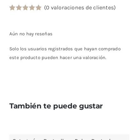
(
0
valoraciones de clientes)
Valorado
1
con
5.00
de 5
en base a
Aún no hay reseñas
valoración
de un cliente
Solo los usuarios registrados que hayan comprado
este producto pueden hacer una valoración.
También te puede gustar