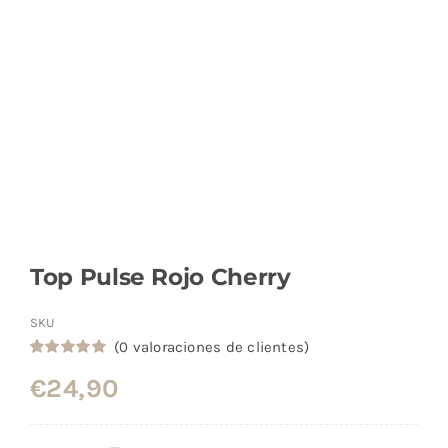
Top Pulse Rojo Cherry
SKU
(
0
valoraciones de clientes)
Valorado
1
€
24,90
con
5.00
de
5 en base a
valoración
de un cliente