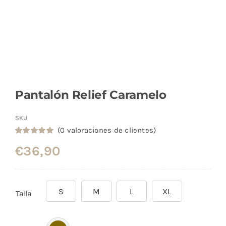
Pantalón Relief Caramelo
SKU
(
0
valoraciones de clientes)
Valorado
2
€
36,90
con
5.00
de
5 en base a
valoraciones
de clientes
S
M
L
XL
Talla