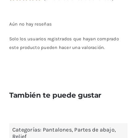
Valorado
2
con
5.00
de 5
en base a
Aún no hay reseñas
valoraciones
de clientes
Solo los usuarios registrados que hayan comprado
este producto pueden hacer una valoración.
También te puede gustar
Categorías:
Pantalones
,
Partes de abajo
,
Relief