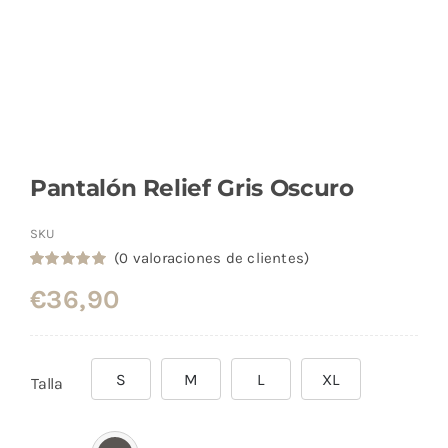
Pantalón Relief Gris Oscuro
SKU
(
0
valoraciones de clientes)
Valorado
8
€
36,90
con
5.00
de
5 en base a
valoraciones
de clientes
S
M
L
XL
Talla