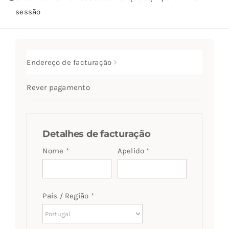
sessão
SETS
SALDOS
Endereço de facturação
CONTACTO
Rever pagamento
Detalhes de facturação
Nome
*
Apelido
*
País / Região
*