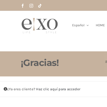
Saltar
al
contenido
Español
HOME
¡Gracias!
¡
¿Ya eres cliente?
Haz clic aquí para acceder