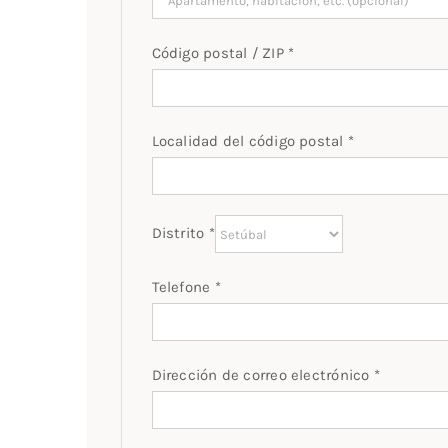
habitación,
escalera,
Código postal / ZIP
*
etc.
(opcional)
Localidad del código postal
*
Distrito
*
Telefone
*
Dirección de correo electrónico
*