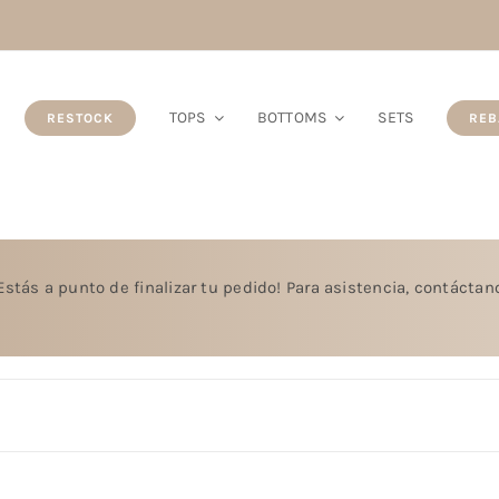
TOPS
BOTTOMS
SETS
RESTOCK
REB
Estás a punto de finalizar tu pedido! Para asistencia, contácta