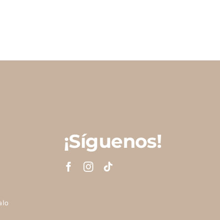
¡Síguenos!
alo