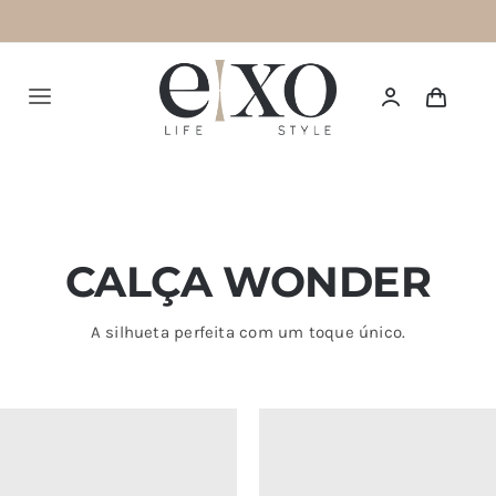
Saltar
para
o
Alternar
conteúdo
navegação
Português
HOME
CALÇA WONDER
SUMMER 26
NEW IN
A silhueta perfeita com um toque único.
TOPS
BOTTOMS