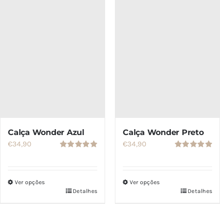
SETS
SALDOS
CONTACTO
Calça Wonder Azul
Calça Wonder Preto
€
34,90
€
34,90
Avaliação
Avaliação
5.00
de 5
5.00
de 5
Ver opções
Ver opções
Detalhes
Detalhes
Este
Este
produto
produto