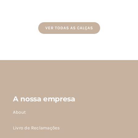
tem
tem
várias
várias
variantes.
variantes.
As
As
VER TODAS AS CALÇAS
opções
opções
podem
podem
ser
ser
escolhidas
escolhidas
na
na
página
página
do
do
produto
produto
A nossa empresa
About
Livro de Reclamações