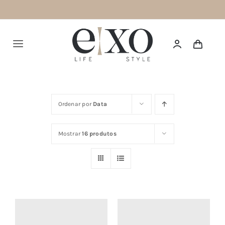
Saltar
para
o
Alternar
conteúdo
navegação
Português
Ordenar por
Data
HOME
Mostrar
16 produtos
SUMMER 26
NEW IN
TOPS
BOTTOMS