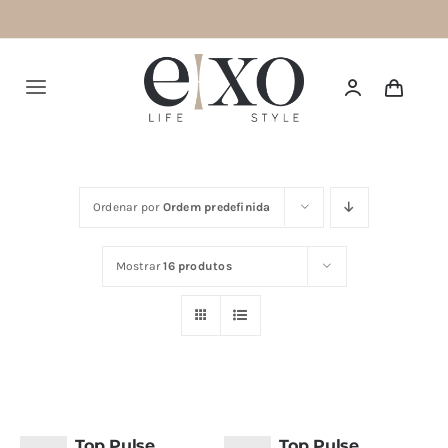
Saltar
para
o
Alternar
conteúdo
navegação
Português
Ordenar por
Ordem predefinida
HOME
Mostrar
16 produtos
SUMMER 26
NEW IN
TOPS
BOTTOMS
Top Pulse
Top Pulse