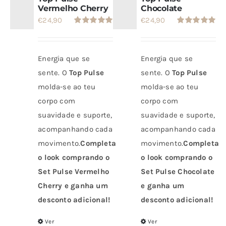
Vermelho Cherry
Chocolate
SETS
€
24,90
€
24,90
Avaliação
Avaliação
5.00
de 5
5.00
de 5
SALDOS
Energia que se
Energia que se
sente. O
Top Pulse
sente. O
Top Pulse
CONTACTO
molda-se ao teu
molda-se ao teu
corpo com
corpo com
suavidade e suporte,
suavidade e suporte,
acompanhando cada
acompanhando cada
movimento.
Completa
movimento.
Completa
o look comprando o
o look comprando o
Set Pulse Vermelho
Set Pulse Chocolate
Cherry e ganha um
e ganha um
desconto adicional!
desconto adicional!
Ver
Ver
Este
Este