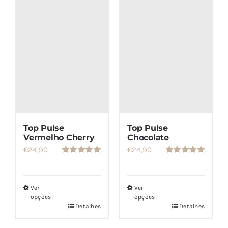
SETS
SALDOS
CONTACTO
Top Pulse
Top Pulse
Vermelho Cherry
Chocolate
€
24,90
€
24,90
Avaliação
Avaliação
5.00
de 5
5.00
de 5
Ver
Ver
opções
opções
Detalhes
Detalhes
Este
Este
produto
produto