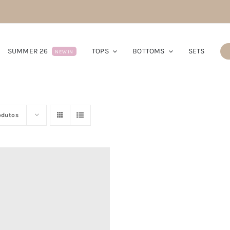
SUMMER 26
TOPS
BOTTOMS
SETS
NEW IN
odutos