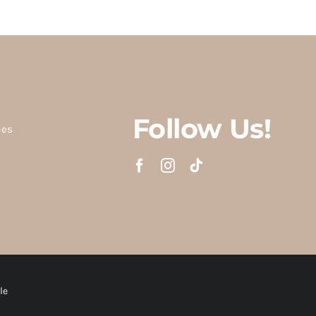
Follow Us!
ões
le