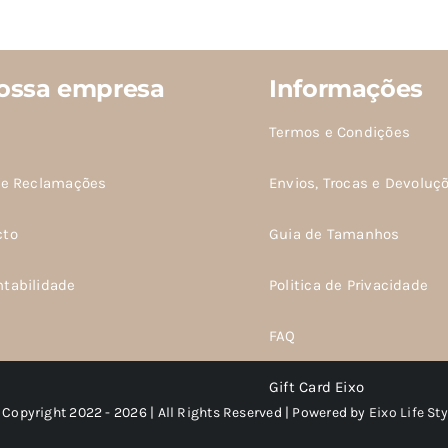
es.
ossa empresa
Informações
s
Termos e Condições
m
de Reclamações
Envios, Trocas e Devoluç
idas
cto
Guia de Tamanhos
ntabilidade
Politica de Privacidade
o
FAQ
Gift Card Eixo
 Copyright 2022 - 2026 | All Rights Reserved | Powered by
Eixo Life Sty