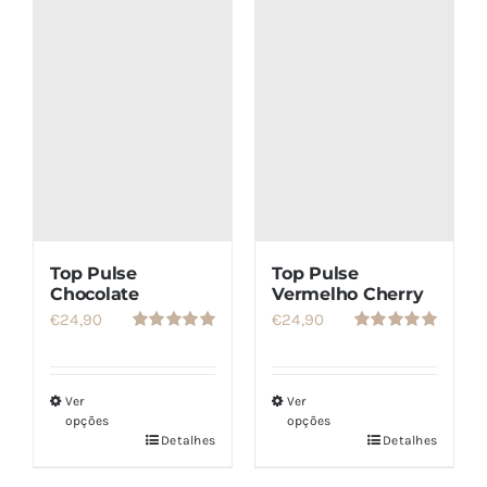
SETS
SALDOS
CONTACTO
Top Pulse
Top Pulse
Chocolate
Vermelho Cherry
€
24,90
€
24,90
Avaliação
Avaliação
5.00
de 5
5.00
de 5
Ver
Ver
opções
opções
Detalhes
Detalhes
Este
Este
produto
produto