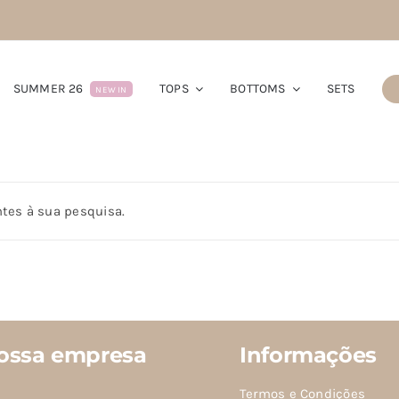
SUMMER 26
TOPS
BOTTOMS
SETS
NEW IN
tes à sua pesquisa.
ossa empresa
Informações
Termos e Condições