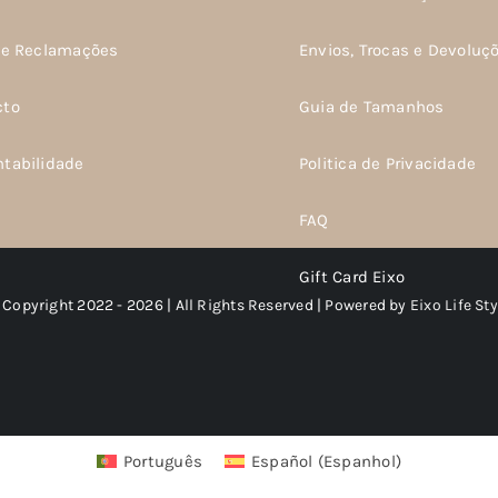
de Reclamações
Envios, Trocas e Devoluç
cto
Guia de Tamanhos
ntabilidade
Politica de Privacidade
FAQ
Gift Card Eixo
 Copyright 2022 - 2026 | All Rights Reserved | Powered by
Eixo Life Sty
Português
Español
(
Espanhol
)