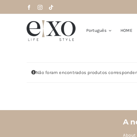
Saltar
para
o
conteúdo
Português
HOME
Não foram encontrados produtos corresponden
A n
About