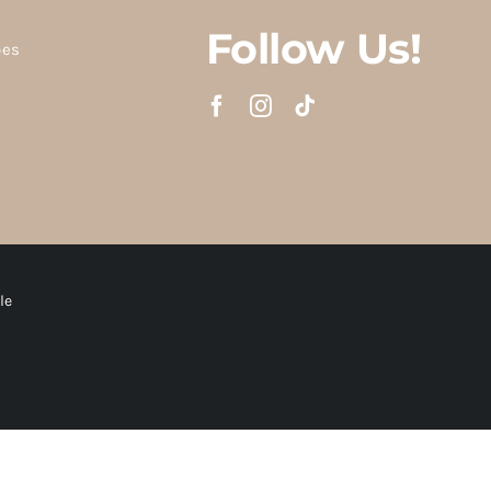
Follow Us!
ões
le