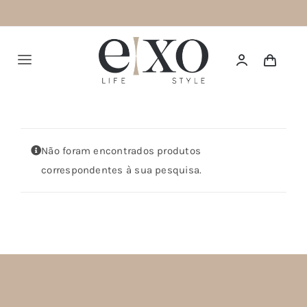
Saltar
para
o
Alternar
conteúdo
navegação
Português
HOME
Não foram encontrados produtos
correspondentes à sua pesquisa.
SUMMER 26
NEW IN
TOPS
BOTTOMS