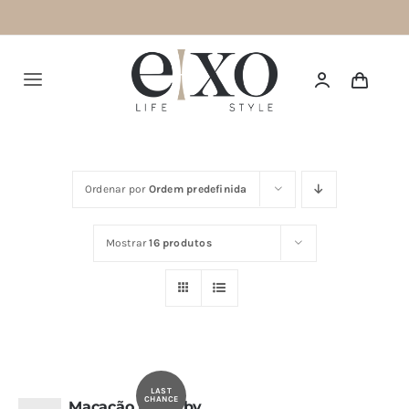
Saltar
para
o
Alternar
conteúdo
navegação
Português
Ordenar por
Ordem predefinida
HOME
Mostrar
16 produtos
SUMMER 26
NEW IN
TOPS
BOTTOMS
LAST
CHANCE
Macacão Poise by