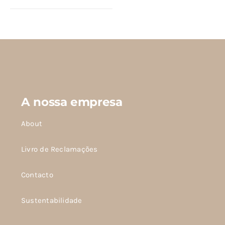
várias
variantes.
As
opções
podem
ser
escolhidas
A nossa empresa
na
página
About
do
produto
Livro de Reclamações
Contacto
Sustentabilidade