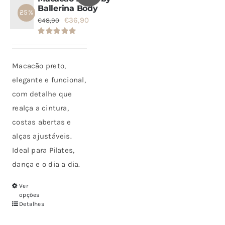
Ballerina Body
- 25%
SETS
O
O
€
36,90
€
48,90
preço
preço
Avaliação
SALDOS
original
atual
5.00
de 5
era:
é:
Macacão preto,
€48,90.
€36,90.
CONTACTO
elegante e funcional,
com detalhe que
realça a cintura,
costas abertas e
alças ajustáveis.
Ideal para Pilates,
dança e o dia a dia.
Ver
Este
opções
produto
Detalhes
tem