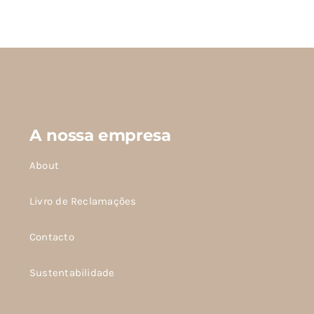
produto
tem
várias
variantes.
As
opções
podem
A nossa empresa
ser
escolhidas
About
na
página
Livro de Reclamações
do
Contacto
produto
Sustentabilidade