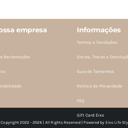
ossa empresa
Informações
Termos e Condições
de Reclamações
Envios, Trocas e Devoluç
cto
Guia de Tamanhos
ntabilidade
Politica de Privacidade
FAQ
Gift Card Eixo
 Copyright 2022 - 2026 | All Rights Reserved | Powered by
Eixo Life Sty