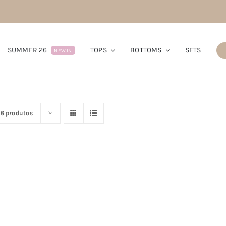
SUMMER 26
TOPS
BOTTOMS
SETS
NEW IN
16 produtos