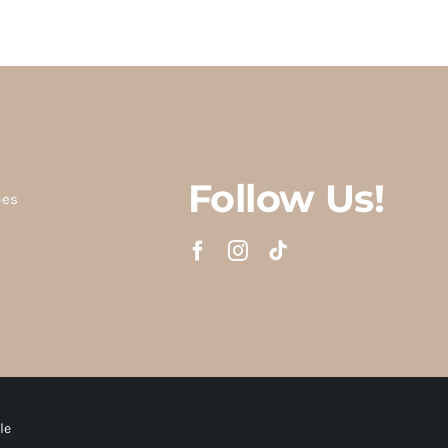
Follow Us!
ões
le