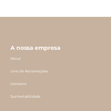
produto
tem
várias
variantes.
As
opções
podem
A nossa empresa
ser
escolhidas
About
na
página
Livro de Reclamações
do
Contacto
produto
Sustentabilidade