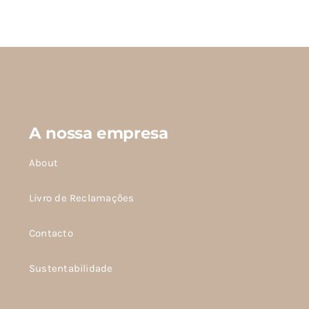
produto
tem
várias
variantes.
As
opções
podem
A nossa empresa
ser
escolhidas
About
na
página
Livro de Reclamações
do
Contacto
produto
Sustentabilidade