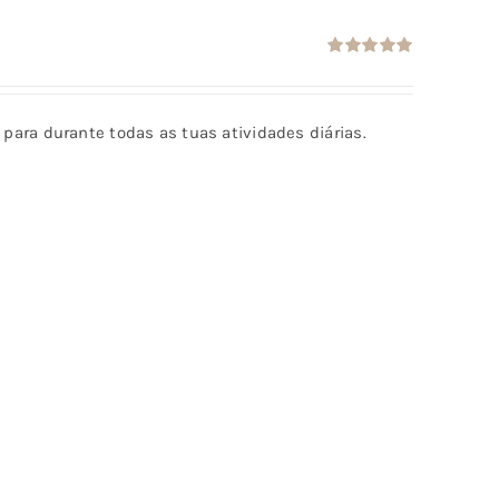
Avaliação
5.00
de 5
al para durante todas as tuas atividades diárias.