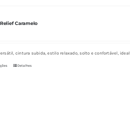
página
do
 Relief Caramelo
produto
ersátil, cintura subida, estilo relaxado, solto e confortável, ide
pções
Detalhes
Este
produto
tem
várias
variantes.
As
opções
podem