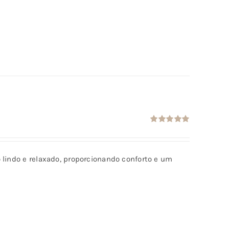
Avaliação
5.00
de 5
 lindo e relaxado, proporcionando conforto e um