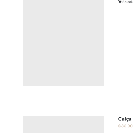
Selec
Calça 
€
36,90