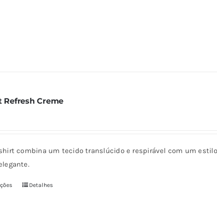
opções
podem
ser
escolhidas
na
página
do
rt Refresh Creme
produto
-shirt combina um tecido translúcido e respirável com um estilo
elegante.
pções
Detalhes
Este
produto
tem