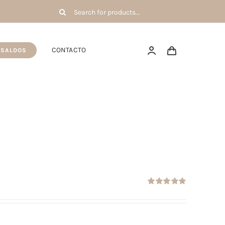
Pesquisar
por:
CONTACTO
SALDOS
Avaliação
5.00
de 5