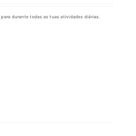
5.00
de 5
al para durante todas as tuas atividades diárias.