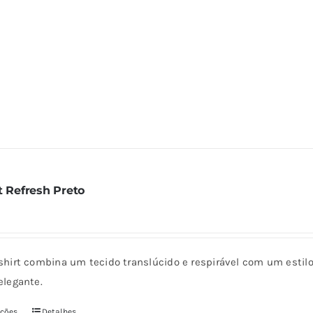
várias
variantes.
As
opções
podem
ser
escolhidas
na
página
t Refresh Preto
do
produto
-shirt combina um tecido translúcido e respirável com um estilo
elegante.
pções
Detalhes