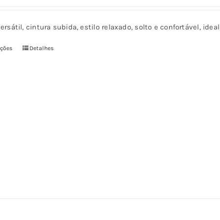
ersátil, cintura subida, estilo relaxado, solto e confortável, ide
pções
Detalhes
Este
produto
tem
várias
variantes.
As
opções
podem
ser
escolhidas
na
página
do