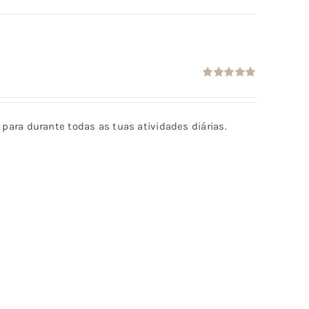
Avaliação
5.00
de 5
al para durante todas as tuas atividades diárias.