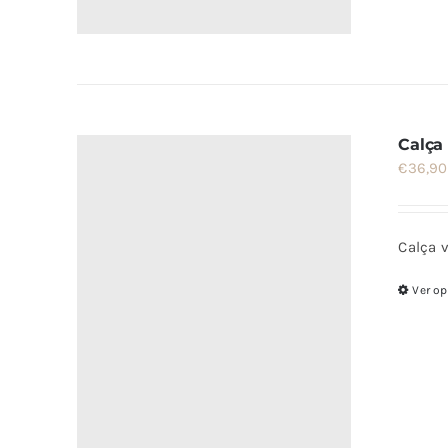
Calça
€
36,90
Calça v
Ver o