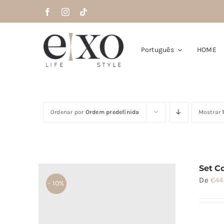
Saltar
para
o
conteúdo
Português
HOME
Ordenar por
Ordem predefinida
Mostrar
Set C
De
€
44
- 10%