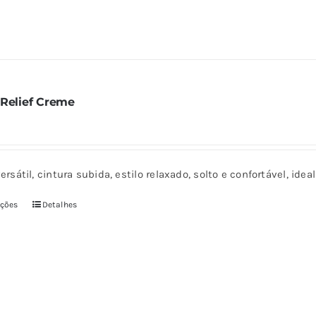
ser
escolhidas
na
página
do
 Relief Creme
produto
ersátil, cintura subida, estilo relaxado, solto e confortável, ide
pções
Detalhes
Este
produto
tem
várias
variantes.
As