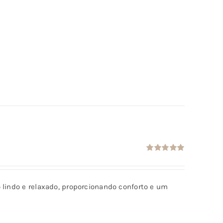
Avaliação
5.00
de 5
 lindo e relaxado, proporcionando conforto e um