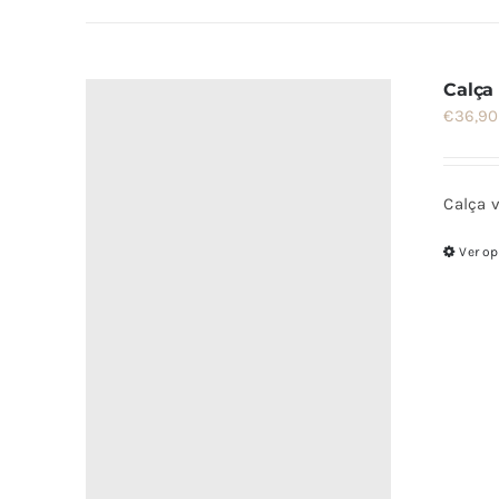
Calça
€
36,90
Calça v
Ver o