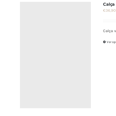
Calça 
€
36,90
Calça v
Ver o