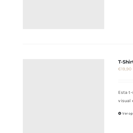
T-Shi
€
19,90
Esta t
visual 
Ver o