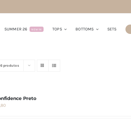
SUMMER 26
TOPS
BOTTOMS
SETS
NEW IN
16 produtos
onfidence Preto
,80