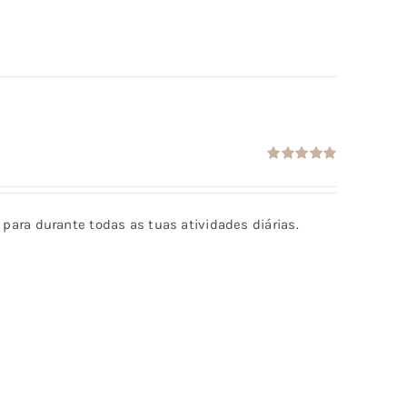
Avaliação
5.00
de 5
al para durante todas as tuas atividades diárias.