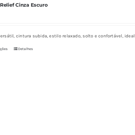
Relief Cinza Escuro
produto
ersátil, cintura subida, estilo relaxado, solto e confortável, ide
pções
Detalhes
Este
produto
tem
várias
variantes.
As
opções
podem
ser
escolhidas
na