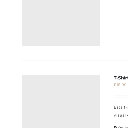
T-Shir
€
19,90
Esta t
visual 
Ver o