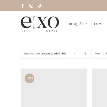
Saltar
para
o
conteúdo
Português
HOME
Ordenar por
Ordem predefinida
Mostrar
- 10%