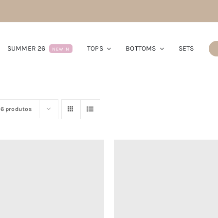
SUMMER 26
TOPS
BOTTOMS
SETS
NEW IN
16 produtos