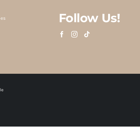
Follow Us!
ões
le