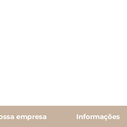
do
o
produto
ossa empresa
Informações