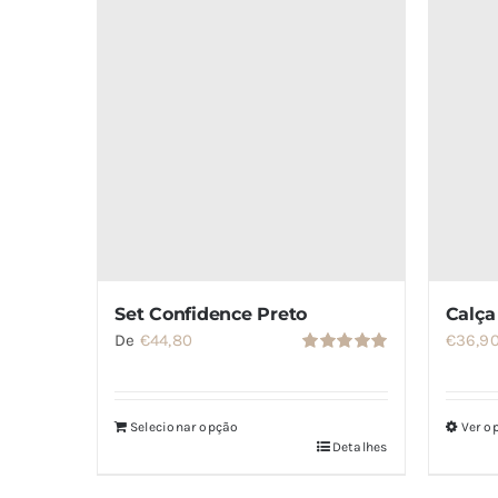
Set Confidence Preto
Calça
De
€
44,80
€
36,9
Avaliação
5.00
de 5
Selecionar opção
Ver o
Detalhes
Este
produt