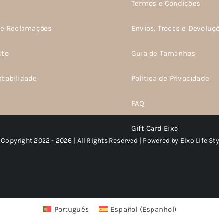
Termos e Condições
de Reclamações
Envios, Trocas e Devoluç
cto
Guia de Tamanhos
ntabilidade
Politica de Privacidade
FAQ
Gift Card Eixo
 Copyright 2022 - 2026 | All Rights Reserved | Powered by
Eixo Life Sty
Português
Español
(
Espanhol
)