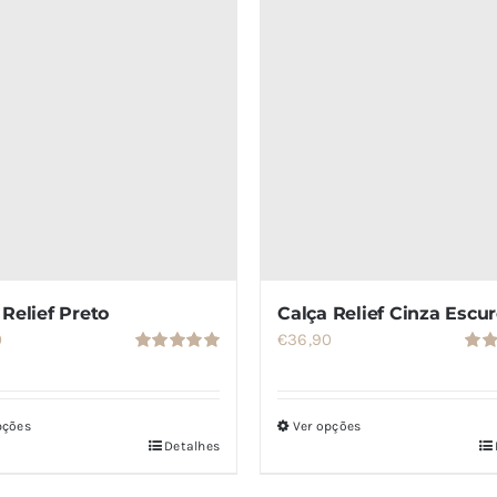
 Relief Preto
Calça Relief Cinza Escu
0
€
36,90
Avaliação
Aval
5.00
de 5
5.00
pções
Ver opções
Detalhes
Este
o
produto