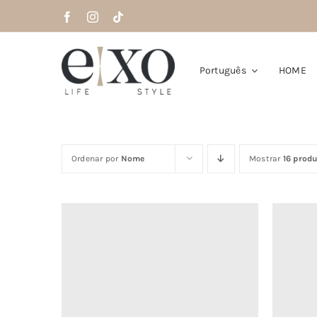
Saltar
para
o
conteúdo
Português
HOME
Ordenar por
Nome
Mostrar
16 prod