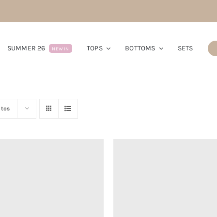
SUMMER 26
TOPS
BOTTOMS
SETS
NEW IN
utos