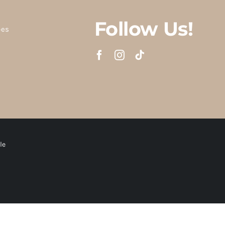
Follow Us!
ões
le