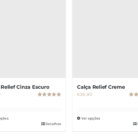
 Relief Cinza Escuro
Calça Relief Creme
0
€
36,90
Avaliação
Aval
5.00
de 5
5.00
pções
Ver opções
Detalhes
Este
o
produto