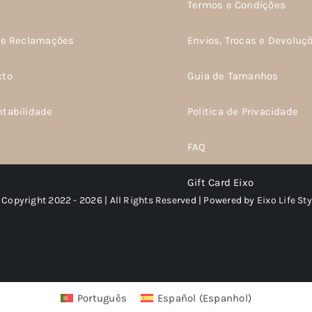
Termos e Condições
de Reclamações
Envios, Trocas e Devoluç
cto
Guia de Tamanhos
ntabilidade
Politica de Privacidade
FAQ
Gift Card Eixo
 Copyright 2022 - 2026 | All Rights Reserved | Powered by
Eixo Life Sty
Português
Español
(
Espanhol
)