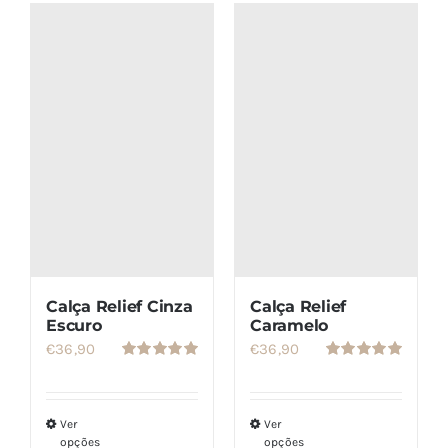
tem
várias
variantes.
As
opções
podem
ser
escolhidas
na
página
do
Calça Relief Cinza
Calça Relief
Escuro
produto
Caramelo
€
36,90
€
36,90
Avaliação
Avaliação
5.00
de 5
5.00
de 5
Ver
Ver
opções
opções