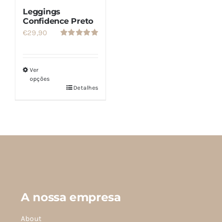
do
Leggings
produto
Confidence Preto
€
29,90
Avaliação
5.00
de 5
Ver
opções
Detalhes
Este
produto
tem
várias
variantes.
As
opções
podem
A nossa empresa
ser
escolhidas
About