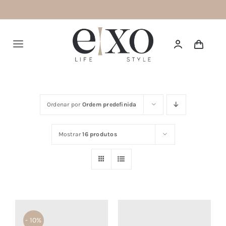
Saltar
para
o
Alternar
conteúdo
navegação
Português
Ordenar por
Ordem predefinida
HOME
Mostrar
16 produtos
SUMMER 26
NEW IN
TOPS
BOTTOMS
- 10%