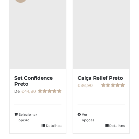
SETS
SALDOS
CONTACTO
Set Confidence
Calça Relief Preto
Preto
€
36,90
De
€
44,80
Avaliação
5.00
de 5
Avaliação
5.00
de 5
Selecionar
Ver
opção
opções
Detalhes
Detalhes
Este
produto