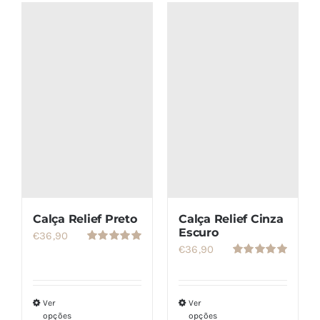
tem
várias
variantes.
As
opções
podem
ser
escolhidas
na
página
do
Calça Relief Preto
Calça Relief Cinza
produto
Escuro
€
36,90
€
36,90
Avaliação
5.00
de 5
Avaliação
5.00
de 5
Ver
Ver
opções
opções