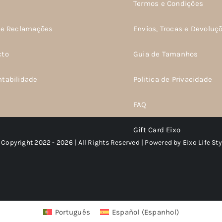
s
Termos e Condições
m
de Reclamações
Envios, Trocas e Devoluç
idas
cto
Guia de Tamanhos
ntabilidade
Politica de Privacidade
o
FAQ
Gift Card Eixo
 Copyright 2022 - 2026 | All Rights Reserved | Powered by
Eixo Life Sty
Português
Español
(
Espanhol
)