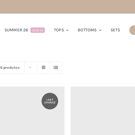
SUMMER 26
TOPS
BOTTOMS
SETS
NEW IN
16 produtos
LAST
CHANCE