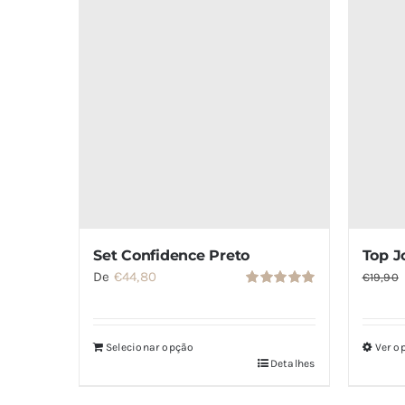
Set Confidence Preto
Top J
De
€
44,80
€
19,90
Avaliação
5.00
de 5
Selecionar opção
Ver o
Detalhes
Este
produt