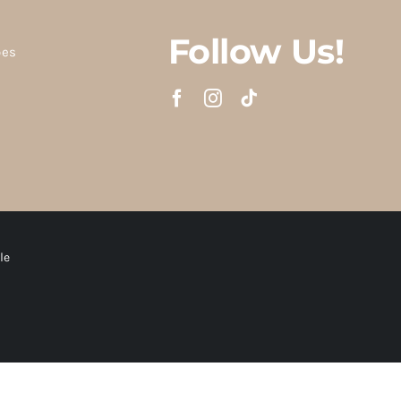
Follow Us!
ões
le