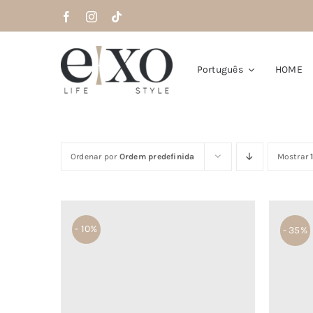
Saltar
para
o
conteúdo
Português
HOME
Ordenar por
Ordem predefinida
Mostrar
- 10%
- 35%