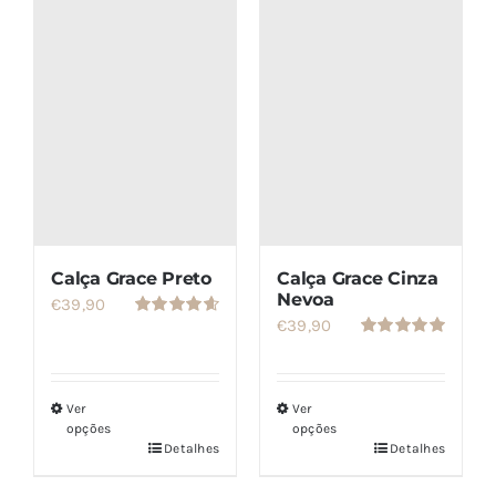
SETS
SALDOS
CONTACTO
Calça Grace Preto
Calça Grace Cinza
Nevoa
€
39,90
€
39,90
Avaliação
4.67
de 5
Avaliação
5.00
de 5
Ver
Ver
opções
opções
Detalhes
Detalhes
Este
Este
produto
produto