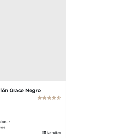
lón Grace Negro
0
Valorado
con
4.67
de
5
cionar
nes
Detalles