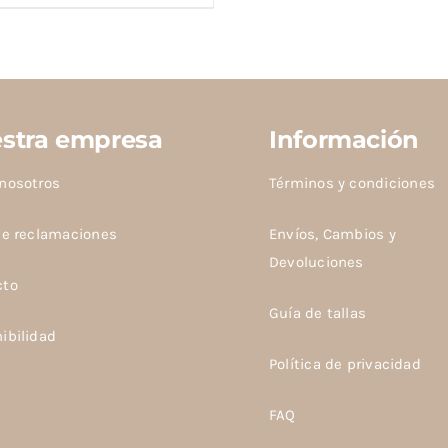
to
les
es.
stra empresa
Información
es
nosotros
Términos y condiciones
n
de reclamaciones
Envíos, Cambios y
Devoluciones
cto
Guía de tallas
ibilidad
Política de privacidad
to
FAQ