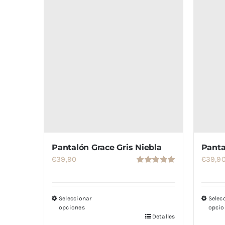
Pantalón Grace Gris Niebla
Panta
€
39,90
€
39,9
Valorado
con
5.00
de
5
Seleccionar
Selec
opciones
opcio
Detalles
Este
Este