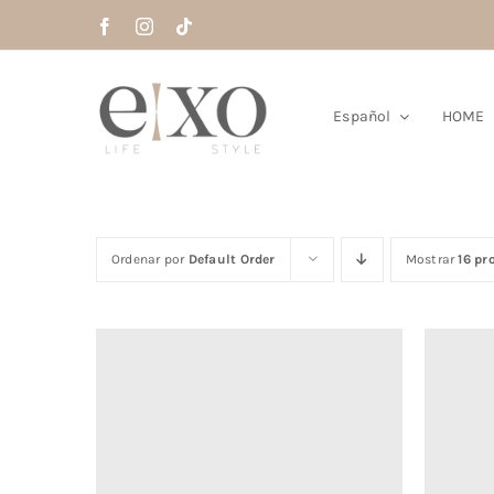
Saltar
al
contenido
Español
HOME
Ordenar por
Default Order
Mostrar
16 pr