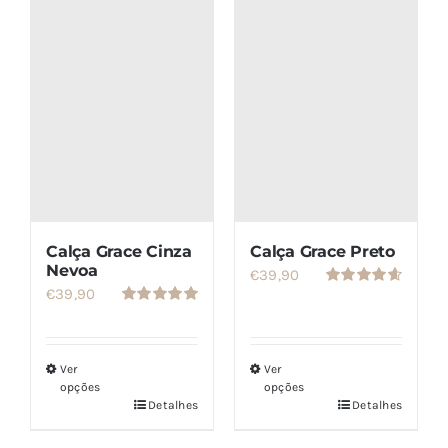
SETS
SALDOS
CONTACTO
Calça Grace Cinza
Calça Grace Preto
Nevoa
€
39,90
€
39,90
Avaliação
4.67
de 5
Avaliação
5.00
de 5
Ver
Ver
opções
opções
Detalhes
Detalhes
Este
Este
produto
produto