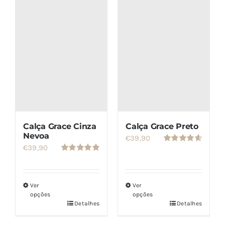
SETS
SALDOS
CONTACTO
Calça Grace Cinza
Calça Grace Preto
Nevoa
€
39,90
€
39,90
Avaliação
4.67
de 5
Avaliação
5.00
de 5
Ver
Ver
opções
opções
Detalhes
Detalhes
Este
Este
produto
produto