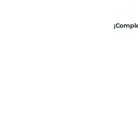
S
P
N
¡Comple
c