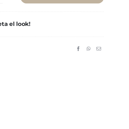
et
eace
egro
ta el look!
antidad