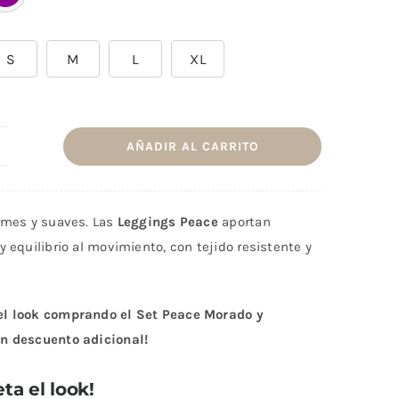
S
M
L
XL
AÑADIR AL CARRITO
eggings
eace
orado
irmes y suaves. Las
Leggings Peace
aportan
va
y equilibrio al movimiento, con tejido resistente y
antidad
l look comprando el Set Peace Morado y
n descuento adicional!
ta el look!