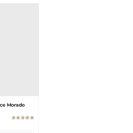
ace Morado
Valorado
con
4.86
de