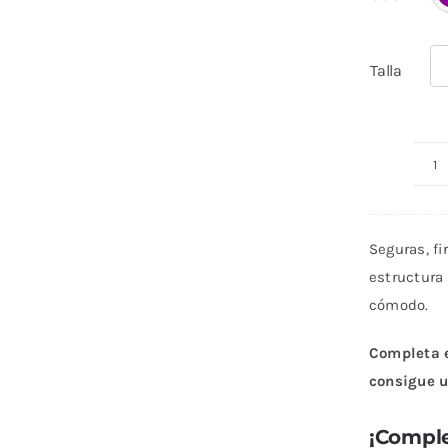
Talla
L
P
M
Seguras, f
U
estructura 
c
cómodo.
Completa e
consigue u
¡Comple