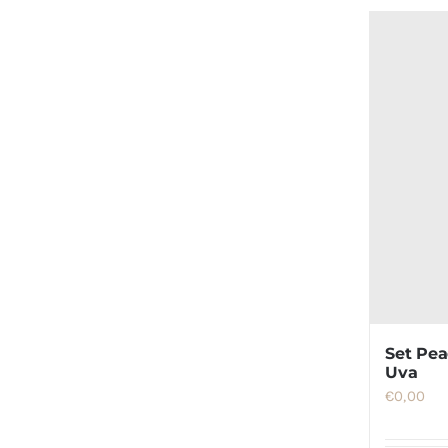
Set Pe
Uva
€
0,00