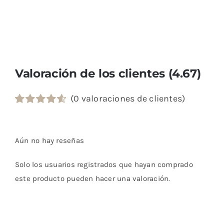
Valoración de los clientes (4.67)
(
0
valoraciones de clientes)
Valorado
6
con
4.67
de
5 en base a
Aún no hay reseñas
valoraciones
de clientes
Solo los usuarios registrados que hayan comprado
este producto pueden hacer una valoración.