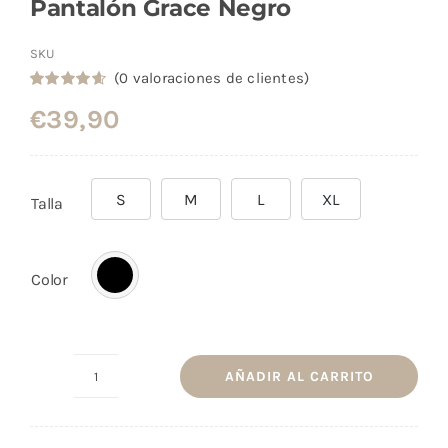
Pantalón Grace Negro
SKU
(
0
valoraciones de clientes)
Valorado
6
€
39,90
con
4.67
de
5 en base a
valoraciones
de clientes
S
M
L
XL
Talla
Color
AÑADIR AL CARRITO
Pantalón
Grace
Negro