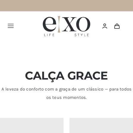
Saltar
para
o
Alternar
conteúdo
navegação
Português
HOME
CALÇA GRACE
SUMMER 26
NEW IN
A leveza do conforto com a graça de um clássico — para todos
os teus momentos.
TOPS
BOTTOMS