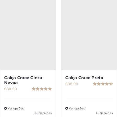
SETS
SALDOS
CONTACTO
Calça Grace Cinza
Calça Grace Preto
Nevoa
€
39,90
€
39,90
Avaliação
4.67
de 5
Avaliação
5.00
de 5
Ver opções
Ver opções
Detalhes
Detalhes
Este
Este