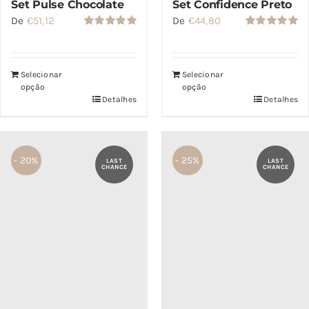
Set Pulse Chocolate
Set Confidence Preto
De
€
51,12
De
€
44,80
Avaliação
Avaliação
5.00
de 5
5.00
de 5
Selecionar
Selecionar
opção
opção
Detalhes
Detalhes
- 20%
- 25%
LAST
LAST
CHANCE
CHANCE