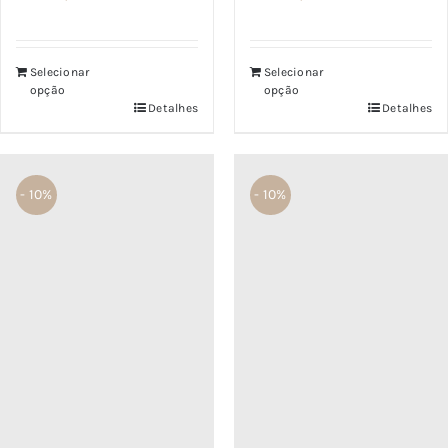
Avaliação
Avaliação
4.00
de 5
5.00
de 5
Selecionar
Selecionar
opção
opção
Detalhes
Detalhes
- 10%
- 10%