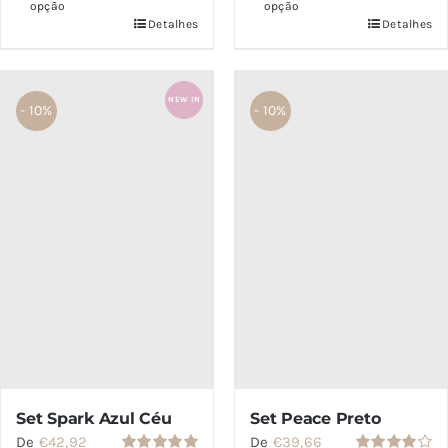
opção
opção
Detalhes
Detalhes
NEW IN
- 10%
- 10%
Set Peace Preto
Set Spark Azul Céu
De
€
39,66
De
€
42,92