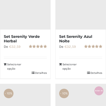
Set Serenity Verde
Set Serenity Azul
Herbal
Noite
De
€
32,59
De
€
32,59
Avaliação
Avaliação
5.00
de 5
5.00
de 5
Selecionar
Selecionar
opção
opção
Detalhes
Detalhes
NEW IN
- 10%
- 10%