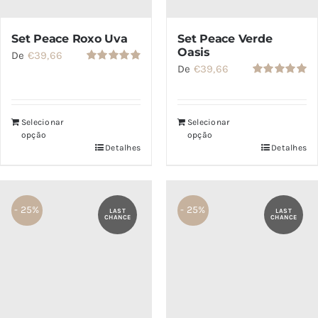
Set Peace Roxo Uva
Set Peace Verde
Oasis
De
€
39,66
De
€
39,66
Avaliação
4.86
de 5
Avaliação
5.00
de 5
Selecionar
Selecionar
opção
opção
Detalhes
Detalhes
- 25%
- 25%
LAST
LAST
CHANCE
CHANCE