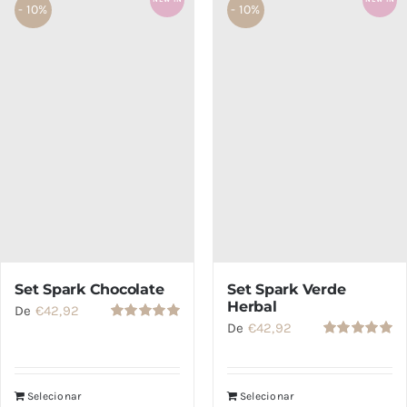
- 10%
- 10%
SETS
SALDOS
CONTACTO
Set Spark Chocolate
Set Spark Verde
Herbal
De
€
42,92
De
€
42,92
Avaliação
5.00
de 5
Avaliação
5.00
de 5
Selecionar
Selecionar