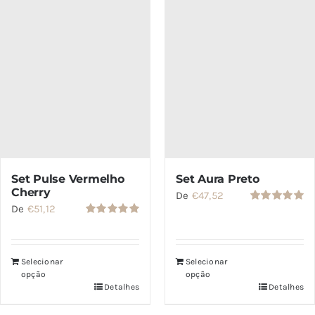
Set Pulse Vermelho
Set Aura Preto
Cherry
De
€
47,52
De
€
51,12
Avaliação
5.00
de 5
Avaliação
5.00
de 5
Selecionar
Selecionar
opção
opção
Detalhes
Detalhes