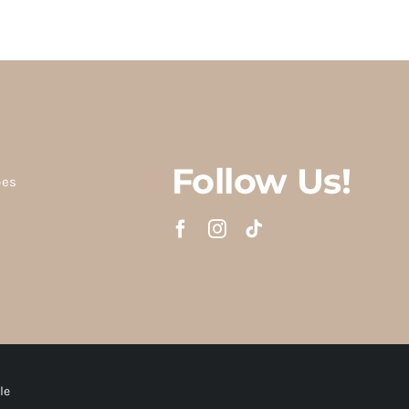
Follow Us!
ões
le