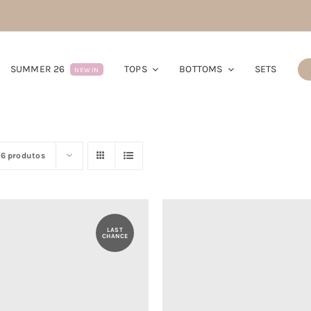
SUMMER 26
TOPS
BOTTOMS
SETS
NEW IN
16 produtos
LAST
CHANCE