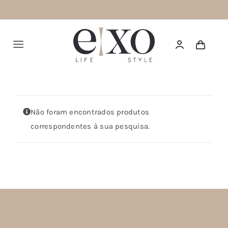
Saltar
para
o
Alternar
conteúdo
navegação
Português
HOME
Não foram encontrados produtos
correspondentes à sua pesquisa.
SUMMER 26
NEW IN
TOPS
BOTTOMS