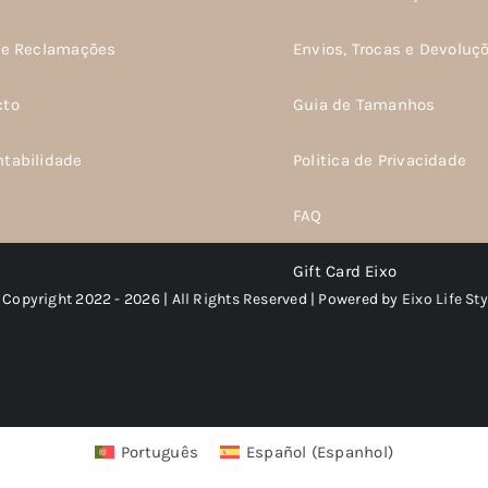
de Reclamações
Envios, Trocas e Devoluç
cto
Guia de Tamanhos
ntabilidade
Politica de Privacidade
FAQ
Gift Card Eixo
 Copyright 2022 - 2026 | All Rights Reserved | Powered by
Eixo Life Sty
Português
Español
(
Espanhol
)