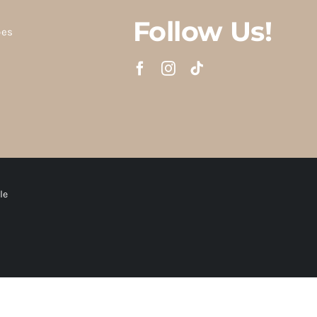
Follow Us!
ões
le