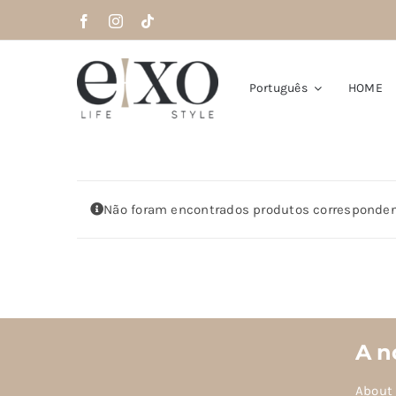
Saltar
para
o
conteúdo
Português
HOME
Não foram encontrados produtos corresponden
A n
About