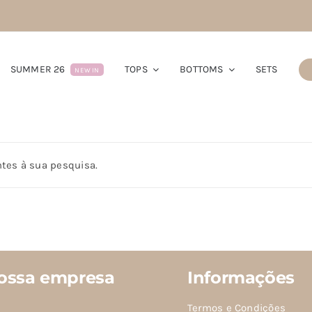
SUMMER 26
TOPS
BOTTOMS
SETS
NEW IN
tes à sua pesquisa.
ossa empresa
Informações
Termos e Condições