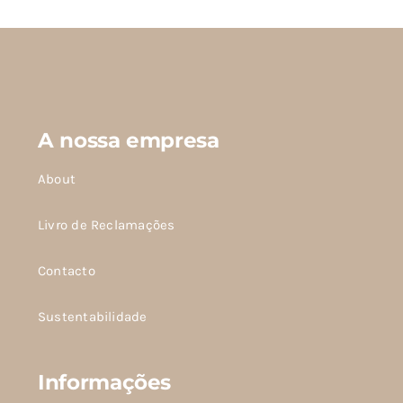
As
opções
podem
ser
escolhidas
A nossa empresa
na
página
About
do
produto
Livro de Reclamações
Contacto
Sustentabilidade
Informações