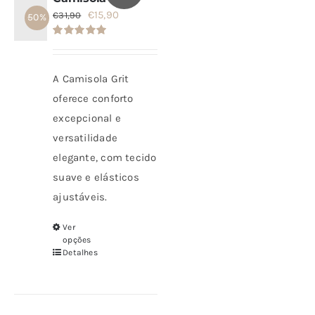
O
O
€
15,90
€
31,90
- 50%
SETS
preço
preço
Avaliação
original
atual
5.00
de 5
SALDOS
era:
é:
A Camisola Grit
€31,90.
€15,90.
oferece conforto
CONTACTO
excepcional e
versatilidade
elegante, com tecido
suave e elásticos
ajustáveis.
Ver
Este
opções
produto
Detalhes
tem
várias
variantes.