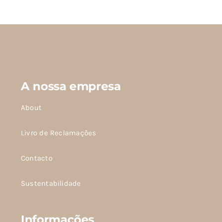
tem
várias
variantes.
As
opções
podem
A nossa empresa
ser
escolhidas
About
na
página
Livro de Reclamações
do
Contacto
produto
Sustentabilidade
Informações