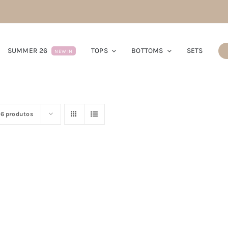
SUMMER 26
TOPS
BOTTOMS
SETS
NEW IN
16 produtos