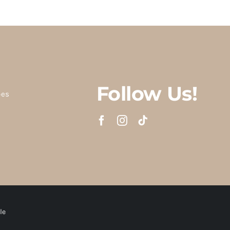
Follow Us!
ões
le