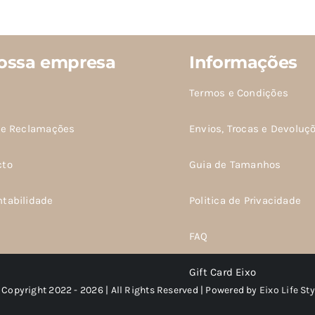
ossa empresa
Informações
Termos e Condições
de Reclamações
Envios, Trocas e Devoluç
cto
Guia de Tamanhos
ntabilidade
Politica de Privacidade
FAQ
Gift Card Eixo
 Copyright 2022 - 2026 | All Rights Reserved | Powered by
Eixo Life Sty