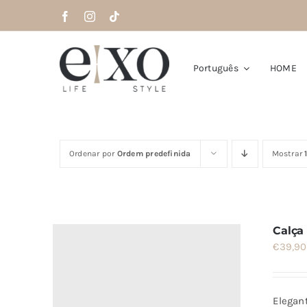
Saltar
para
o
conteúdo
Português
HOME
Ordenar por
Ordem predefinida
Mostrar
Calça
€
39,90
Elegant