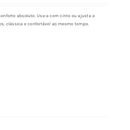
4.67
de 5
onforto absoluto. Usa-a com cinto ou ajusta a
tos, clássica e confortável ao mesmo tempo.