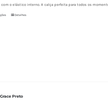
a com o elástico interno. A calça perfeita para todos os momen
pções
Detalhes
Este
produto
tem
várias
variantes.
As
opções
podem
ser
escolhidas
na
página
 Grace Preto
do
produto