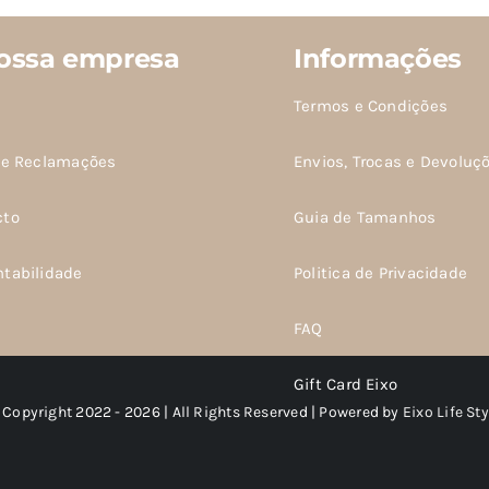
do
produto
ossa empresa
Informações
Termos e Condições
de Reclamações
Envios, Trocas e Devoluç
cto
Guia de Tamanhos
ntabilidade
Politica de Privacidade
FAQ
Gift Card Eixo
 Copyright 2022 - 2026 | All Rights Reserved | Powered by
Eixo Life Sty