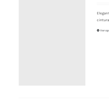
Elegant
cintur
Ver o