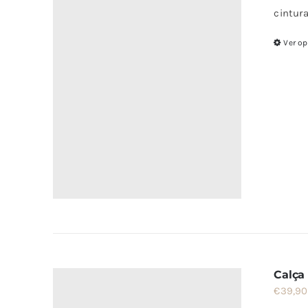
cintur
Ver o
Calça
€
39,90