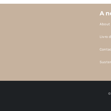
A n
About
Livro 
Conta
Suste
©