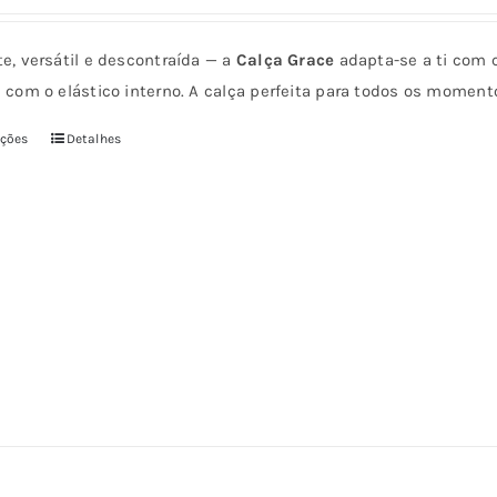
e, versátil e descontraída — a
Calça Grace
adapta-se a ti com c
a com o elástico interno. A calça perfeita para todos os momen
pções
Detalhes
Este
produto
tem
várias
variantes.
As
opções
podem
ser
escolhidas
na
página