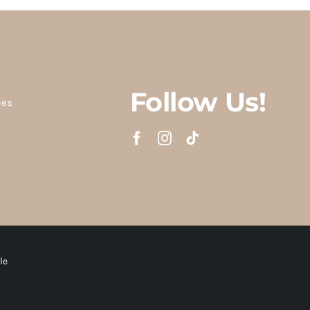
Follow Us!
ões
le