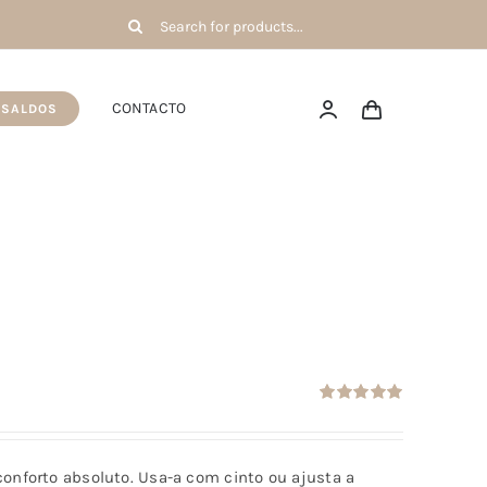
Pesquisar
por:
CONTACTO
SALDOS
Avaliação
5.00
de 5
onforto absoluto. Usa-a com cinto ou ajusta a