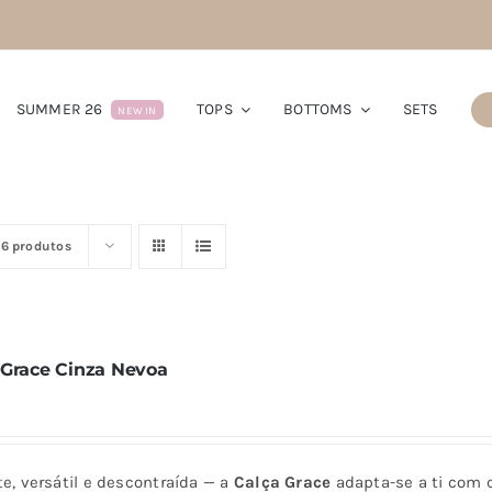
SUMMER 26
TOPS
BOTTOMS
SETS
NEW IN
16 produtos
 Grace Cinza Nevoa
e, versátil e descontraída — a
Calça Grace
adapta-se a ti com c