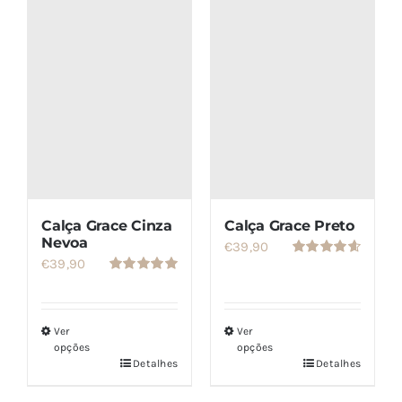
SETS
SALDOS
CONTACTO
Calça Grace Cinza
Calça Grace Preto
Nevoa
€
39,90
€
39,90
Avaliação
4.67
de 5
Avaliação
5.00
de 5
Ver
Ver
opções
opções
Detalhes
Detalhes
Este
Este
produto
produto