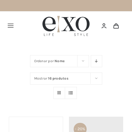
Saltar
para
o
Alternar
conteúdo
navegação
Português
Ordenar por
Nome
HOME
Mostrar
16 produtos
SUMMER 26
NEW IN
TOPS
BOTTOMS
- 20%