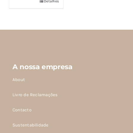
Detalhes
Este
produto
tem
várias
variantes.
As
opções
podem
A nossa empresa
ser
escolhidas
About
na
página
Livro de Reclamações
do
Contacto
produto
Sustentabilidade